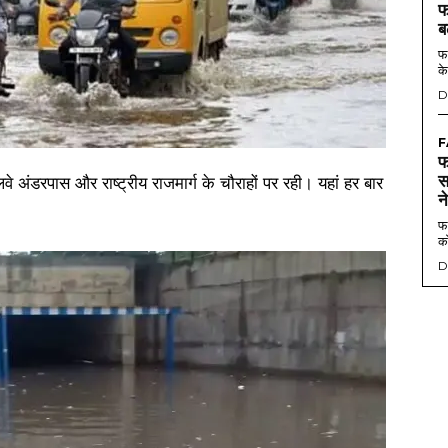
फ
ब
फर
के
D
F
फ
स
अंडरपास और राष्ट्रीय राजमार्ग के चौराहों पर रही। यहां हर बार
न
फर
को
D