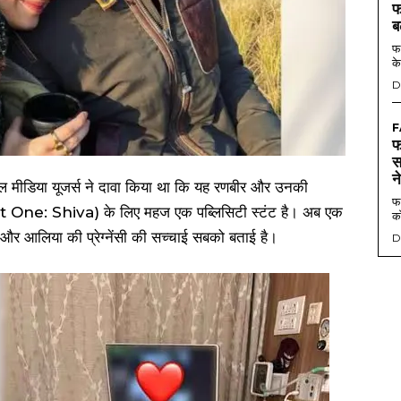
फ
ब
फर
के
D
F
फ
स
न
शल मीडिया यूजर्स ने दावा किया था कि यह रणबीर और उनकी
फर
rt One: Shiva) के लिए महज एक पब्लिसिटी स्टंट है। अब एक
को
 और आलिया की प्रेग्नेंसी की सच्चाई सबको बताई है।
D