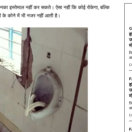
 इनका इस्तेमाल नहीं कर सकते। ऐसा नहीं कि कोई रोकेगा, बल्कि
 के कोने में भी नजर नहीं आती है।
G
ह
ज
म
जि
आ
D
F
ह
ज
म
जि
आ
D
F