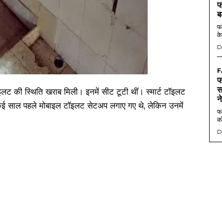
फ
ब
फर
के
D
F
फ
स
टॉइलट की स्थिति खराब मिली। इनमें सीट टूटी थीं। स्मार्ट टॉइलट
न
ि कई साल पहले मोबाइल टॉइलट सेटअप लगाए गए थे, लेकिन उनमें
फर
को
D