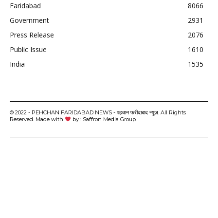
Faridabad
8066
Government
2931
Press Release
2076
Public Issue
1610
India
1535
© 2022 - PEHCHAN FARIDABAD NEWS - पहचान फरीदाबाद न्यूज़. All Rights
Reserved. Made with
by : Saffron Media Group