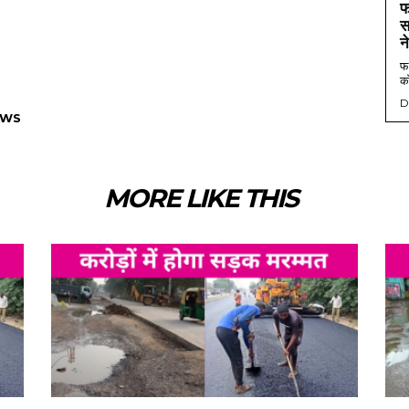
फ
स
न
फर
को
D
EWS
MORE LIKE THIS