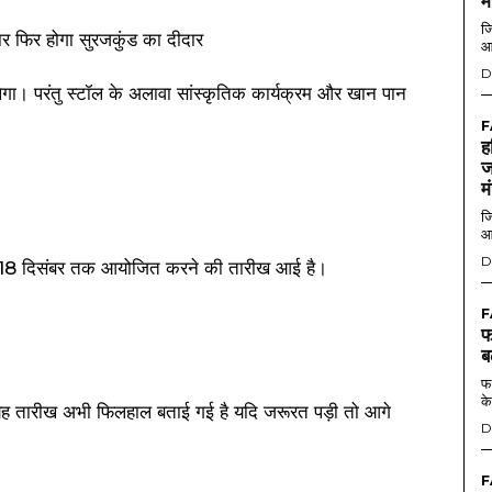
म
जि
आ
D
लेगा। परंतु स्टॉल के अलावा सांस्कृतिक कार्यक्रम और खान पान
F
ह
ज
म
जि
आ
D
से 18 दिसंबर तक आयोजित करने की तारीख आई है।
F
फ
ब
फर
के
 यह तारीख अभी फिलहाल बताई गई है यदि जरूरत पड़ी तो आगे
D
F