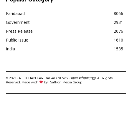
Faridabad
8066
Government
2931
Press Release
2076
Public Issue
1610
India
1535
© 2022 - PEHCHAN FARIDABAD NEWS - पहचान फरीदाबाद न्यूज़. All Rights
Reserved. Made with
by : Saffron Media Group