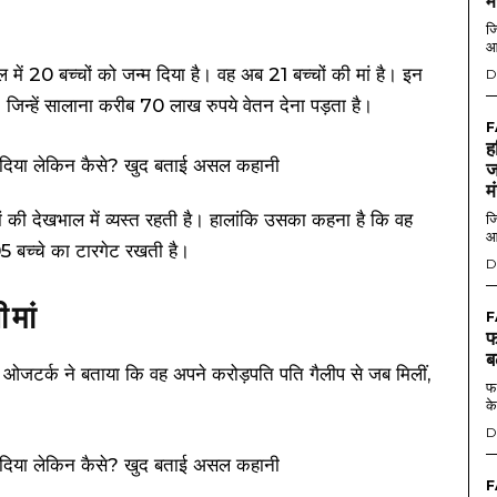
म
जि
आ
 में 20 बच्चों को जन्म दिया है। वह अब 21 बच्चों की मां है। इन
D
। जिन्हें सालाना करीब 70 लाख रुपये वेतन देना पड़ता है।
F
ह
ज
म
ों की देखभाल में व्यस्त रहती है। हालांकि उसका कहना है कि वह
जि
आ
5 बच्चे का टारगेट रखती है।
D
 मां
F
फ
ब
ना ओजटर्क ने बताया कि वह अपने करोड़पति पति गैलीप से जब मिलीं,
फर
के
D
F