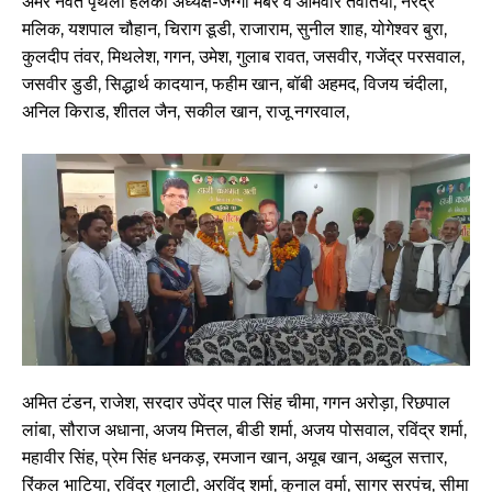
अमर नर्वत पृथला हलका अध्यक्ष-जग्गी मेंबर व ओमवीर तेवतिया, नरेंद्र
मलिक, यशपाल चौहान, चिराग डूडी, राजाराम, सुनील शाह, योगेश्वर बुरा,
कुलदीप तंवर, मिथलेश, गगन, उमेश, गुलाब रावत, जसवीर, गजेंद्र परसवाल,
जसवीर डुडी, सिद्धार्थ कादयान, फहीम खान, बॉबी अहमद, विजय चंदीला,
अनिल किराड, शीतल जैन, सकील खान, राजू नगरवाल,
अमित टंडन, राजेश, सरदार उपेंद्र पाल सिंह चीमा, गगन अरोड़ा, रिछपाल
लांबा, सौराज अधाना, अजय मित्तल, बीडी शर्मा, अजय पोसवाल, रविंद्र शर्मा,
महावीर सिंह, प्रेम सिंह धनकड़, रमजान खान, अयूब खान, अब्दुल सत्तार,
रिंकल भाटिया, रविंद्र गुलाटी, अरविंद शर्मा, कुनाल वर्मा, सागर सरपंच, सीमा