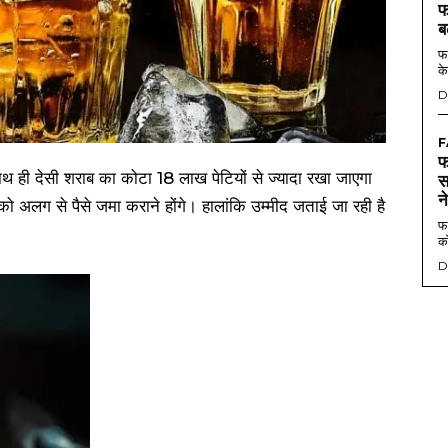
फ
ब
फर
के
D
F
फ
ाथ ही देसी शराब का कोटा 18 लाख पेटियों से ज्यादा रखा जाएगा
स
न
 को अलग से पैसे जमा कराने होंगे। हालांकि उम्मीद जताई जा रही है
फर
को
D