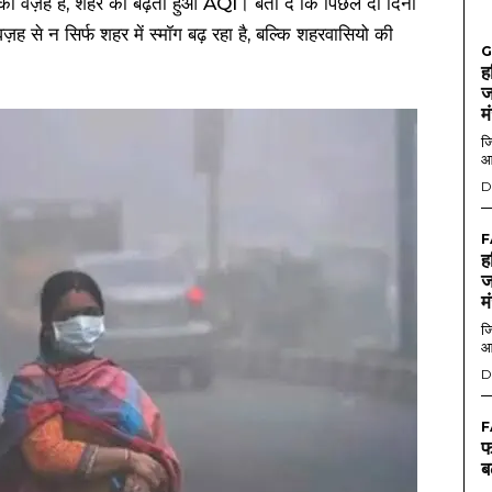
 की वज़ह है, शहर का बढ़ता हुआ AQI। बता दें कि पिछले दो दिनों
 से न सिर्फ शहर में स्मॉग बढ़ रहा है, बल्कि शहरवासियो की
G
ह
ज
म
जि
आ
D
F
ह
ज
म
जि
आ
D
F
फ
ब