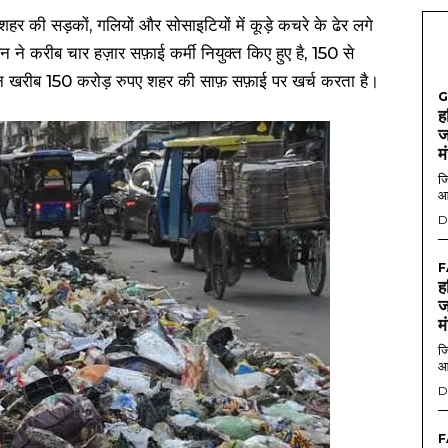
शहर की सड़कों, गलियों और सोसाइटियों में कूड़े कचरे के ढेर लगे
े करीब चार हज़ार सफ़ाई कर्मी नियुक्त किए हुए है, 150 से
ासन खरीब 150 करोड़ रुपए शहर की साफ़ सफ़ाई पर खर्च करता है।
G
ह
ज
म
जि
आ
D
F
ह
ज
म
जि
आ
D
F