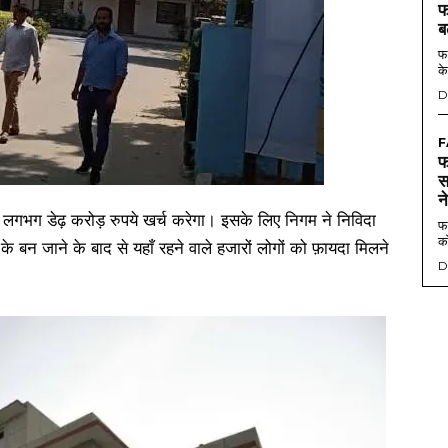
फ
ब
फर
के
D
F
फ
स
न
र लगभग डेढ़ करोड़ रुपये खर्च करेगा। इसके लिए निगम ने निविदा
फर
को
ं के बन जाने के बाद से यहाँ रहने वाले हजारों लोगों को फ़ायदा मिलने
D