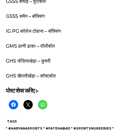
GSSS बीघड़ – फुटबॉल
GSSS समैन – बॉक्सिंग
IG PG कॉलेज टोहाना – बॉक्सिंग
GMS ढाणी ढाका – वॉलीबॉल
GHS भोडियाखेड़ा – कुश्ती
GHS खैरातीखेड़ा – सॉफ्टबॉल
पोस्ट शेयर करिए :-
TAGS
* #HARYANASPORTS * #FATEHABAD * #SPORTSNURSERIES *