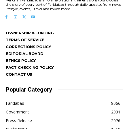
Pehchan Faridabad is an online platform that envisions to showcase
the glory of every part of Faridabad through daily updates from news,
lifestyle, events, Travel and much more.
OWNERSHIP & FUNDING
TERMS OF SERVICE
CORRECTIONS POLICY
EDITORIAL BOARD
ETHICS POLICY
FACT CHECKING POLICY
CONTACT US
Popular Category
Faridabad
8066
Government
2931
Press Release
2076