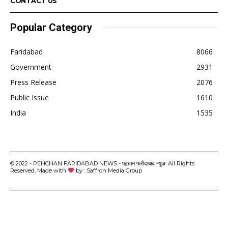
CONTACT US
Popular Category
Faridabad
8066
Government
2931
Press Release
2076
Public Issue
1610
India
1535
© 2022 - PEHCHAN FARIDABAD NEWS - पहचान फरीदाबाद न्यूज़. All Rights
Reserved. Made with
by : Saffron Media Group