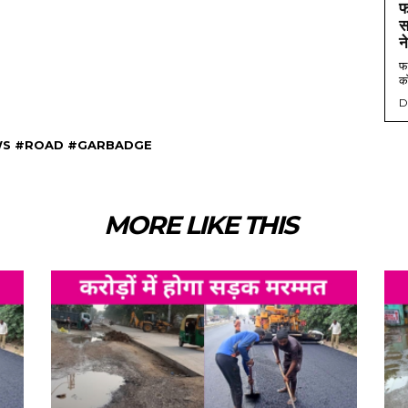
फ
स
न
फर
को
D
WS #ROAD #GARBADGE
MORE LIKE THIS