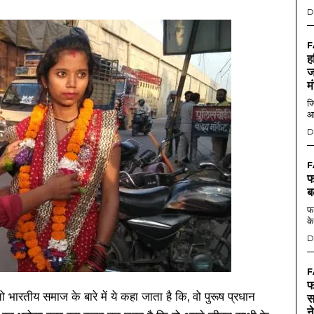
D
F
ह
ज
म
जि
आ
D
F
फ
ब
फर
के
D
F
फ
भारतीय समाज के बारे में ये कहा जाता है कि, वो पुरूष प्रधान
स
न