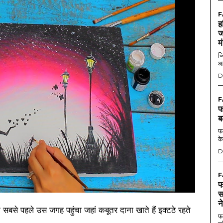
F
ह
ज
म
जि
आ
D
F
फ
ब
फर
के
D
F
फ
स
न
बसे पहले उस जगह पहुंचा जहां कबूतर दाना खाते हैं इक्टठे रहते
फर