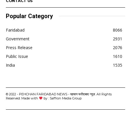
CONTACT US
Popular Category
Faridabad
8066
Government
2931
Press Release
2076
Public Issue
1610
India
1535
© 2022 - PEHCHAN FARIDABAD NEWS - पहचान फरीदाबाद न्यूज़. All Rights
Reserved. Made with
by : Saffron Media Group