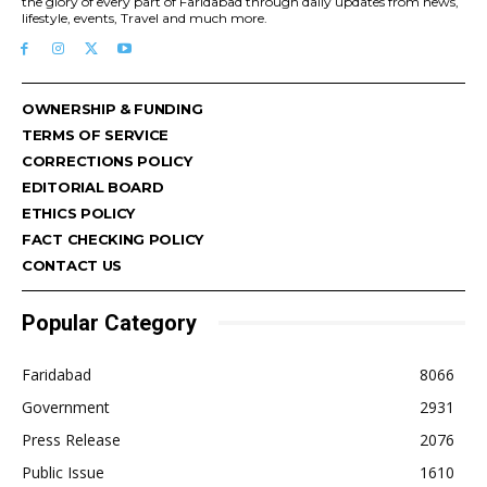
the glory of every part of Faridabad through daily updates from news,
lifestyle, events, Travel and much more.
OWNERSHIP & FUNDING
TERMS OF SERVICE
CORRECTIONS POLICY
EDITORIAL BOARD
ETHICS POLICY
FACT CHECKING POLICY
CONTACT US
Popular Category
Faridabad
8066
Government
2931
Press Release
2076
Public Issue
1610