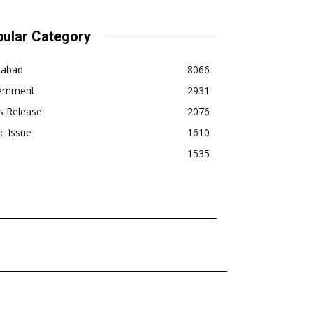
ular Category
dabad
8066
ernment
2931
s Release
2076
ic Issue
1610
1535