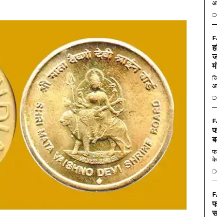
आ
D
F
ह
ज
म
जि
आ
D
F
फ
ब
फर
के
D
F
फ
स