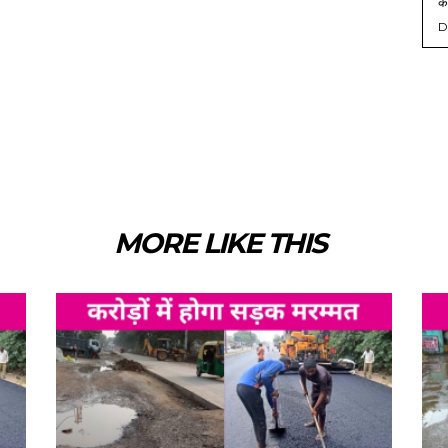
को
D
MORE LIKE THIS