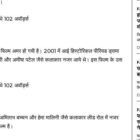
े।
F
ह
ज
म
जि
आ
D
फिल्म अमर हो गयी है। 2001 में आई हिस्टोरिकल पीरियड ड्रामा
 पुरी और अमीषा पटेल जैसे कलाकार नजर आये थे। इस फिल्म के उस
F
फ
ब
फर
के
D
F
फ
्द्र, अमिताभ बच्चन और हेमा मालिनी जैसे कलाकार लीड रोल में नजर
स
ल्म है।
न
फर