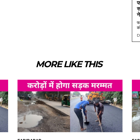
फ
स
न
फर
को
D
MORE LIKE THIS