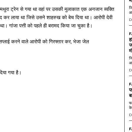
म
जि
मथुरा ट्रेन से गया था वहां पर उसकी मुलाकात एक अनजान व्यक्ति
आ
ीद कर लाया था जिसे उसने शाहरुख को बेच दिया था। आरोपी देवी
D
दा था। गांजा पत्ती को पहले ही बरामद किया जा चुका है।
F
ह
ज
म
जि
आ
D
िया गया है।
F
फ
ब
फर
के
D
F