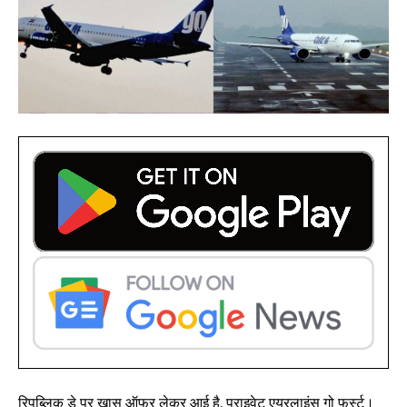
रिपब्लिक डे पर खास ऑफर लेकर आई है, प्राइवेट एयरलाइंस गो फर्स्ट।