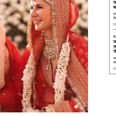
फ
ब
फर
के
D
F
फ
स
न
फर
को
D