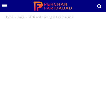
Home
Tags
Multilevel parking will start in June