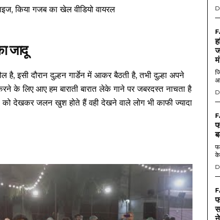
D
F
ह
का जादू
ज
म
जि
है, इसी दौरान दुल्हन गार्डेन में आकर बैठती है, तभी दुल्हा अपने
आ
 करने के लिए आए हम बाराती बारात लेके गाने पर जबरदस्त नाचता है
D
न को देखकर जलन खुश होते हैं वही देखने वाले लोग भी काफी ज्यादा
F
फ
ब
फर
के
D
F
फ
स
न