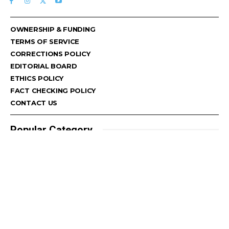
OWNERSHIP & FUNDING
TERMS OF SERVICE
CORRECTIONS POLICY
EDITORIAL BOARD
ETHICS POLICY
FACT CHECKING POLICY
CONTACT US
Popular Category
Faridabad
8066
Government
2931
Press Release
2076
Public Issue
1610
India
1535