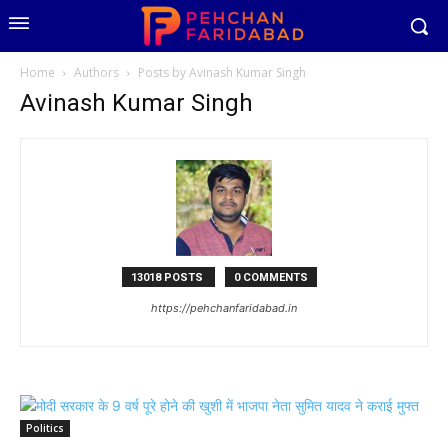
Home
Authors
Posts by Avinash Kumar Singh
Avinash Kumar Singh
13018 POSTS
0 COMMENTS
https://pehchanfaridabad.in
Politics