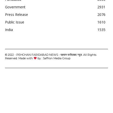
Government
2931
Press Release
2076
Public Issue
1610
India
1535
© 2022 - PEHCHAN FARIDABAD NEWS - पहचान फरीदाबाद न्यूज़. All Rights
Reserved. Made with
by : Saffron Media Group