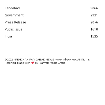
Faridabad
8066
Government
2931
Press Release
2076
Public Issue
1610
India
1535
© 2022 - PEHCHAN FARIDABAD NEWS - पहचान फरीदाबाद न्यूज़. All Rights
Reserved. Made with
by : Saffron Media Group