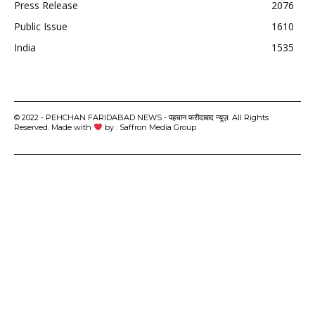
Press Release
2076
Public Issue
1610
India
1535
© 2022 - PEHCHAN FARIDABAD NEWS - पहचान फरीदाबाद न्यूज़. All Rights
Reserved. Made with
by : Saffron Media Group