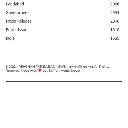
Faridabad
8066
Government
2931
Press Release
2076
Public Issue
1610
India
1535
© 2022 - PEHCHAN FARIDABAD NEWS - पहचान फरीदाबाद न्यूज़. All Rights
Reserved. Made with
by : Saffron Media Group