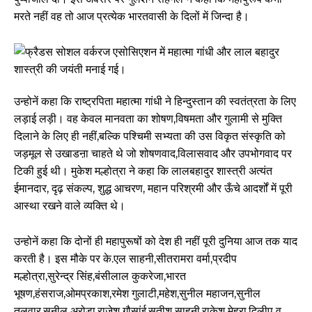
मरते नहीं वह तो आज प्रत्येक भारतवासी के दिलों में जिन्दा है।
उन्होनें कहा कि राष्ट्रपिता महात्मा गांधी ने हिन्दुस्तान की स्वतंत्रता के लिए
लड़ाई लड़ी। वह केवल मानवता का शोषण,विषमता और गुलामी से मुक्ति
दिलाने के लिए ही नहीं,बल्कि पश्चिमी सभ्यता की उस विकृत संस्कृति को
जड़मूल से उखाडऩा चाहते थे जो शोषणवाद,विलासवाद और उपभोगवाद पर
टिकी हुई थी। मुकेश मल्होत्रा ने कहा कि लालबहादुर शास्त्री अत्यंत
ईमानदार, दृढ़ संकल्प, शुद्ध आचरण, महान परिश्रमी और ऊँचे आदर्शों में पूरी
आस्था रखने वाले व्यक्ति थे।
उन्होनें कहा कि दोनों ही महापुरूषोंं को देश ही नहीं पूरी दुनिया आज तक याद
करती है। इस मौके पर के.एल साहनी,सीतरामरा वर्मा,प्रदीप
मल्होत्रा,सुरेन्द्र सिंह,बंसीलाल कुकरेजा,भारत
भूषण,हंसराज,ओमप्रकाश,रमेश गुलाटी,महेश,सुनील महाजन,सुनील
तलवार,सुनील अरोड़ा,राजेश गौसांई,सतीश साहनी,राकेश मेहरा,दिलीप व