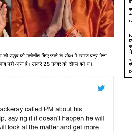
ब
फर
के
D
F
फ
स
न
ल को उद्धव को मनोनीत किए जाने के संबंध में स्मरण पत्र भेजा
फर
जवाब नहीं आया है। ठाकरे 28 नवंबर को सीएम बने थे।
को
D