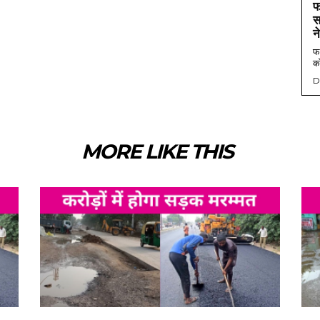
फ
स
न
फर
को
D
MORE LIKE THIS