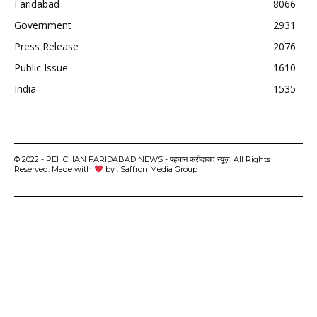
Faridabad
8066
Government
2931
Press Release
2076
Public Issue
1610
India
1535
© 2022 - PEHCHAN FARIDABAD NEWS - पहचान फरीदाबाद न्यूज़. All Rights
Reserved. Made with
by : Saffron Media Group