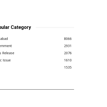
ular Category
dabad
8066
ernment
2931
s Release
2076
ic Issue
1610
1535