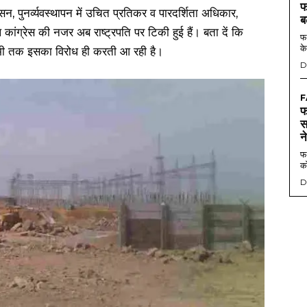
फ
ासन, पुनर्व्यवस्थापन में उचित प्रतिकर व पारदर्शिता अधिकार,
ब
ंग्रेस की नजर अब राष्ट्रपति पर टिकी हुई हैं। बता दें कि
फर
के
स अभी तक इसका विरोध ही करती आ रही है।
D
F
फ
स
न
फर
को
D