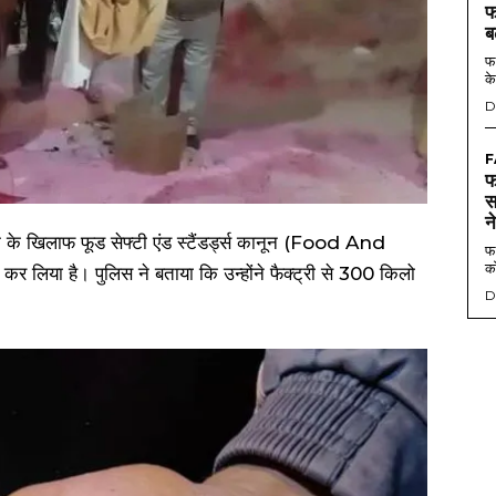
फ
ब
फर
के
D
F
फ
स
न
लिक के खिलाफ फूड सेफ्टी एंड स्टैंडर्ड्स कानून (Food And
फर
को
िया है। पुलिस ने बताया कि उन्होंने फैक्ट्री से 300 किलो
D