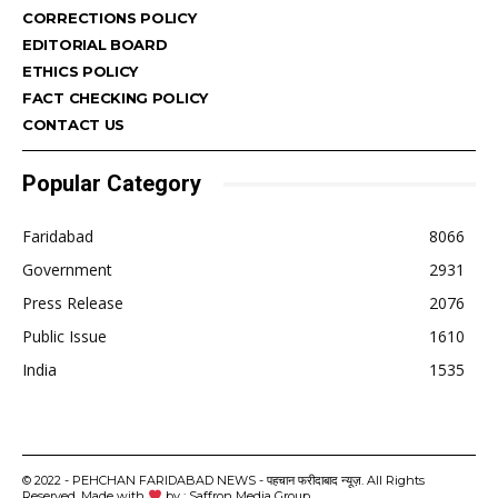
CORRECTIONS POLICY
EDITORIAL BOARD
ETHICS POLICY
FACT CHECKING POLICY
CONTACT US
Popular Category
Faridabad
8066
Government
2931
Press Release
2076
Public Issue
1610
India
1535
© 2022 - PEHCHAN FARIDABAD NEWS - पहचान फरीदाबाद न्यूज़. All Rights
Reserved. Made with
by : Saffron Media Group