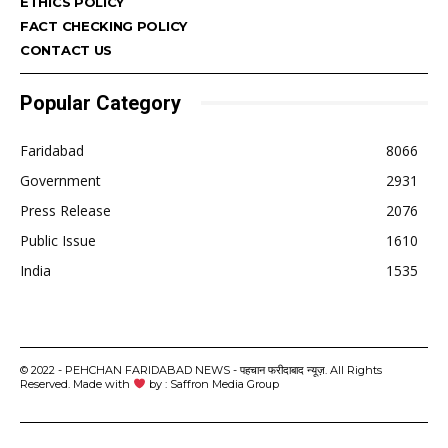
ETHICS POLICY
FACT CHECKING POLICY
CONTACT US
Popular Category
Faridabad
8066
Government
2931
Press Release
2076
Public Issue
1610
India
1535
© 2022 - PEHCHAN FARIDABAD NEWS - पहचान फरीदाबाद न्यूज़. All Rights
Reserved. Made with
by : Saffron Media Group