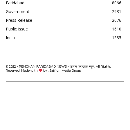
Faridabad
8066
Government
2931
Press Release
2076
Public Issue
1610
India
1535
© 2022 - PEHCHAN FARIDABAD NEWS - पहचान फरीदाबाद न्यूज़. All Rights
Reserved. Made with
by : Saffron Media Group