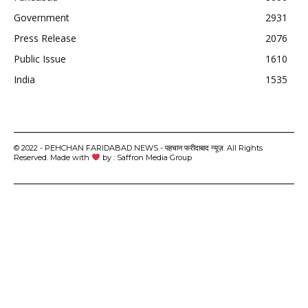
Government
2931
Press Release
2076
Public Issue
1610
India
1535
© 2022 - PEHCHAN FARIDABAD NEWS - पहचान फरीदाबाद न्यूज़. All Rights
Reserved. Made with
by : Saffron Media Group