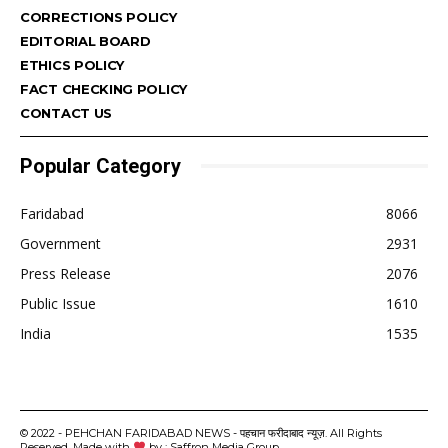
CORRECTIONS POLICY
EDITORIAL BOARD
ETHICS POLICY
FACT CHECKING POLICY
CONTACT US
Popular Category
Faridabad
8066
Government
2931
Press Release
2076
Public Issue
1610
India
1535
© 2022 - PEHCHAN FARIDABAD NEWS - पहचान फरीदाबाद न्यूज़. All Rights
Reserved. Made with
by : Saffron Media Group