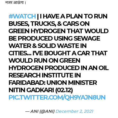
नजर आऊंगा।
#WATCH
| I HAVE A PLAN TO RUN
BUSES, TRUCKS, & CARS ON
GREEN HYDROGEN THAT WOULD
BE PRODUCED USING SEWAGE
WATER & SOLID WASTE IN
CITIES… I'VE BOUGHT A CAR THAT
WOULD RUN ON GREEN
HYDROGEN PRODUCED IN AN OIL
RESEARCH INSTITUTE IN
FARIDABAD: UNION MINISTER
NITIN GADKARI (02.12)
PIC.TWITTER.COM/QH9YAJN8UN
— ANI (@ANI)
December 2, 2021