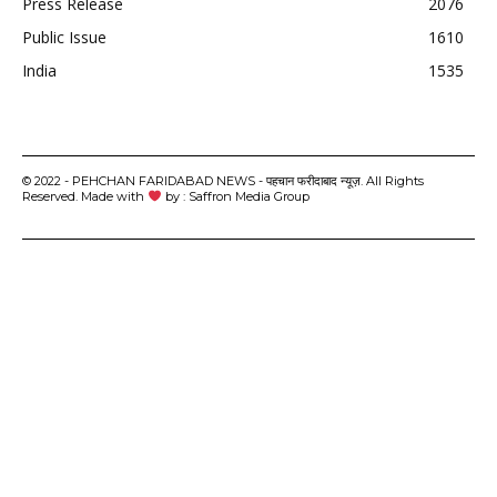
Press Release
2076
Public Issue
1610
India
1535
© 2022 - PEHCHAN FARIDABAD NEWS - पहचान फरीदाबाद न्यूज़. All Rights
Reserved. Made with
by : Saffron Media Group