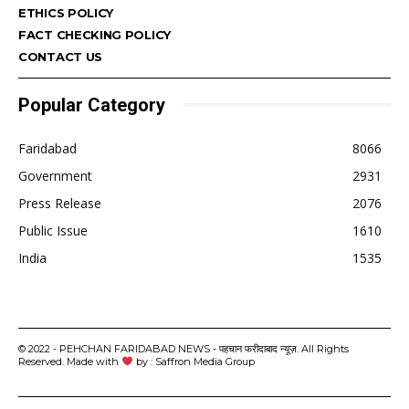
ETHICS POLICY
FACT CHECKING POLICY
CONTACT US
Popular Category
Faridabad
8066
Government
2931
Press Release
2076
Public Issue
1610
India
1535
© 2022 - PEHCHAN FARIDABAD NEWS - पहचान फरीदाबाद न्यूज़. All Rights
Reserved. Made with
by : Saffron Media Group