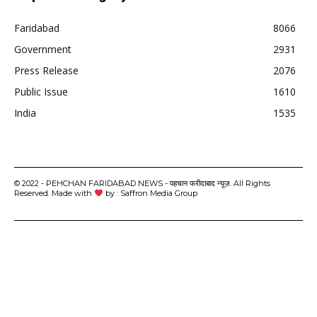
Faridabad
8066
Government
2931
Press Release
2076
Public Issue
1610
India
1535
© 2022 - PEHCHAN FARIDABAD NEWS - पहचान फरीदाबाद न्यूज़. All Rights
Reserved. Made with
by : Saffron Media Group