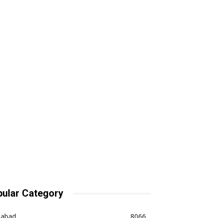
ular Category
dabad
8066